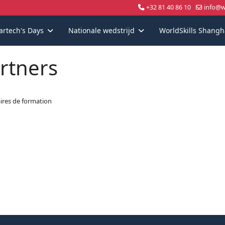
+32 81 40 86 10
info@wo
artech's Days
Nationale wedstrijd
WorldSkills Shangh
rtners
ires de formation