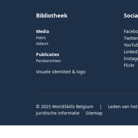
Bibliotheek
Soci
Media
Faceb
Foto’s
Twitter
Video’s
YouTu
Linked
Publicaties
Insta
Persberichten
Flickr
Visuele identiteit & logo
© 2025 WorldSkills Belgium
|
Leden van het
Juridische informatie
Sitemap