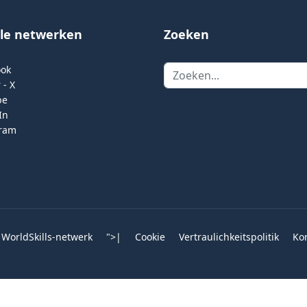
ale netwerken
Zoeken
Zoeken
ook
 - X
be
In
gram
 WorldSkills-netwerk
">
|
Cookie
Vertraulichkeitspolitik
Ko