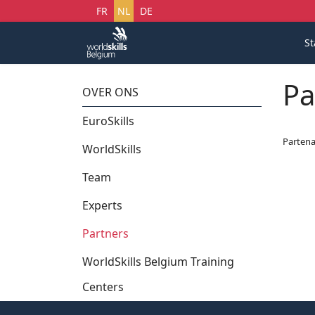
Selecteer uw taal
FR
NL
DE
St
Pa
OVER ONS
EuroSkills
Partena
WorldSkills
Team
Experts
Partners
WorldSkills Belgium Training
Centers