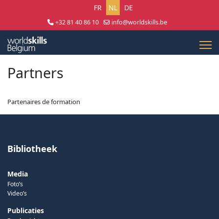
Selecteer uw taal
FR
NL
DE
+32 81 40 86 10
info@worldskills.be
Lun - Jeu 8:30 - 17:00 | Ven 8:30 - 15:00
Partners
Partenaires de formation
Bibliotheek
Media
Foto’s
Video’s
Publicaties