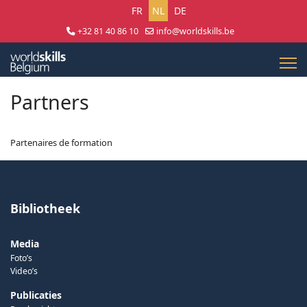
Selecteer uw taal
FR
NL
DE
+32 81 40 86 10
info@worldskills.be
Lun - Jeu 8:30 - 17:00 | Ven 8:30 - 15:00
Partners
Partenaires de formation
Bibliotheek
Media
Foto’s
Video’s
Publicaties