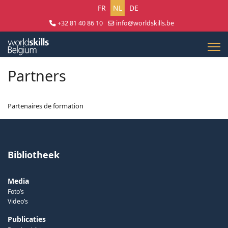
Selecteer uw taal
FR
NL
DE
+32 81 40 86 10
info@worldskills.be
Lun - Jeu 8:30 - 17:00 | Ven 8:30 - 15:00
Partners
Partenaires de formation
Bibliotheek
Media
Foto’s
Video’s
Publicaties