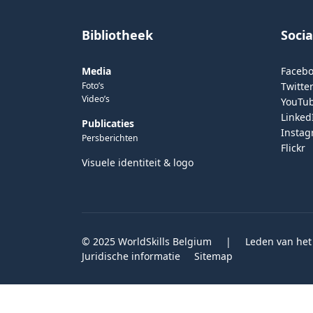
Bibliotheek
Soci
Media
Faceb
Foto’s
Twitter
Video’s
YouTu
Linked
Publicaties
Insta
Persberichten
Flickr
Visuele identiteit & logo
© 2025 WorldSkills Belgium
|
Leden van het
Juridische informatie
Sitemap