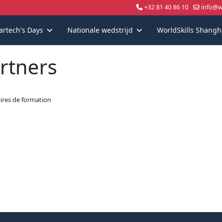
+32 81 40 86 10
info@wo
artech's Days
Nationale wedstrijd
WorldSkills Shangh
rtners
ires de formation