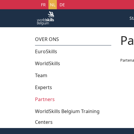
Selecteer uw taal
FR
NL
DE
St
Pa
OVER ONS
EuroSkills
Partena
WorldSkills
Team
Experts
Partners
WorldSkills Belgium Training
Centers