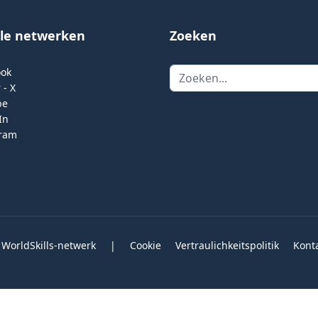
ale netwerken
Zoeken
Zoeken
ook
 - X
be
In
gram
 WorldSkills-netwerk
|
Cookie
Vertraulichkeitspolitik
Kont