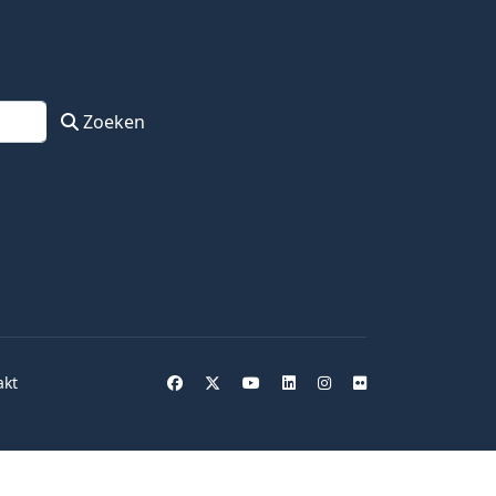
Zoeken
akt