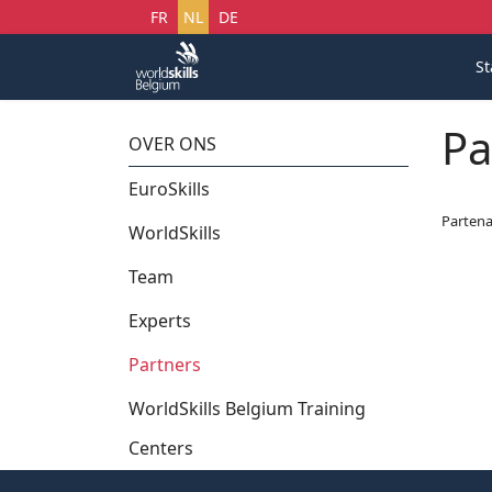
Selecteer uw taal
FR
NL
DE
St
Pa
OVER ONS
EuroSkills
Partena
WorldSkills
Team
Experts
Partners
WorldSkills Belgium Training
Centers