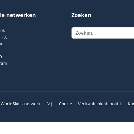
ale netwerken
Zoeken
Zoeken
ook
 - X
be
In
gram
 WorldSkills-netwerk
">
|
Cookie
Vertraulichkeitspolitik
Ko