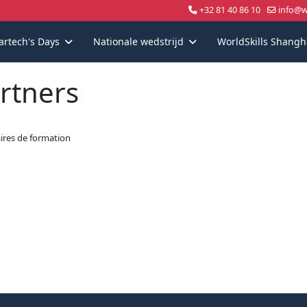
+32 81 40 86 10
info@wo
artech's Days
Nationale wedstrijd
WorldSkills Shangh
rtners
ires de formation