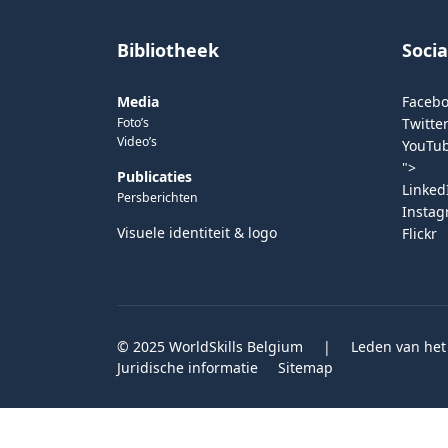
Bibliotheek
Soci
Media
Faceb
Foto’s
Twitter
Video’s
YouTu
">
Publicaties
Linked
Persberichten
Insta
Visuele identiteit & logo
Flickr
© 2025 WorldSkills Belgium
|
Leden van het
Juridische informatie
Sitemap