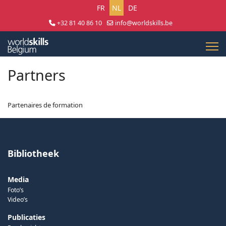
Selecteer uw taal
FR
NL
DE
+32 81 40 86 10
info@worldskills.be
Lun - Jeu 8:30 - 17:00 | Ven 8:30 - 15:00
Partners
Partenaires de formation
Bibliotheek
Media
Foto’s
Video’s
Publicaties