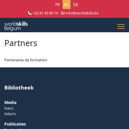
Selecteer uw taal
FR
NL
DE
+32 81 40 86 10
info@worldskills.be
Lun - Jeu 8:30 - 17:00 | Ven 8:30 - 15:00
Partners
Partenaires de formation
Bibliotheek
Media
Foto’s
Video’s
Publicaties