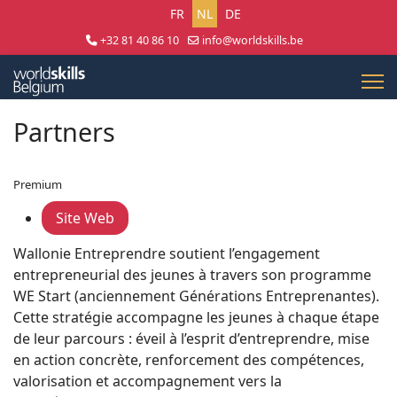
Selecteer uw taal
FR
NL
DE
+32 81 40 86 10
info@worldskills.be
Lun - Jeu 8:30 - 17:00 | Ven 8:30 - 15:00
Partners
Premium
Site Web
Wallonie Entreprendre soutient l’engagement
entrepreneurial des jeunes à travers son programme
WE Start (anciennement Générations Entreprenantes).
Cette stratégie accompagne les jeunes à chaque étape
de leur parcours : éveil à l’esprit d’entreprendre, mise
en action concrète, renforcement des compétences,
valorisation et accompagnement vers la