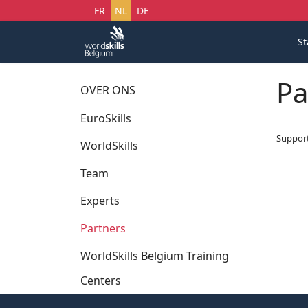
Selecteer uw taal
FR
NL
DE
St
Pa
OVER ONS
EuroSkills
Suppor
WorldSkills
Team
Experts
Partners
WorldSkills Belgium Training
Centers