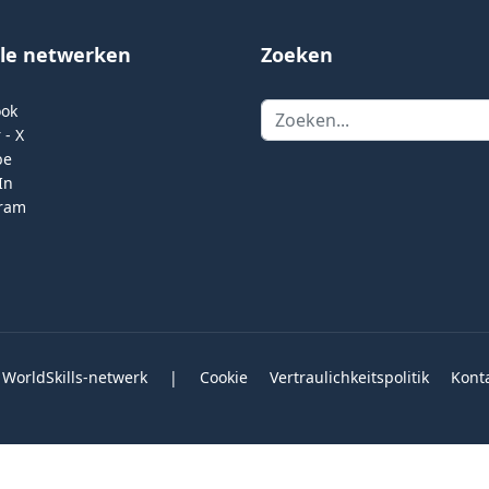
ale netwerken
Zoeken
Zoeken
ook
 - X
be
In
gram
 WorldSkills-netwerk
|
Cookie
Vertraulichkeitspolitik
Kont