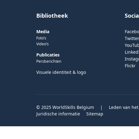
Bibliotheek
Soci
Media
Faceb
Foto’s
Twitter
Video’s
YouTu
Linked
Publicaties
Insta
Persberichten
Flickr
Visuele identiteit & logo
© 2025 WorldSkills Belgium
|
Leden van het
Juridische informatie
Sitemap