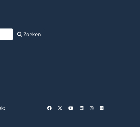
Zoeken
akt