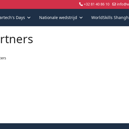
+32 81 40 86 10
info@wo
artech's Days
Nationale wedstrijd
WorldSkills Shangh
rtners
ters