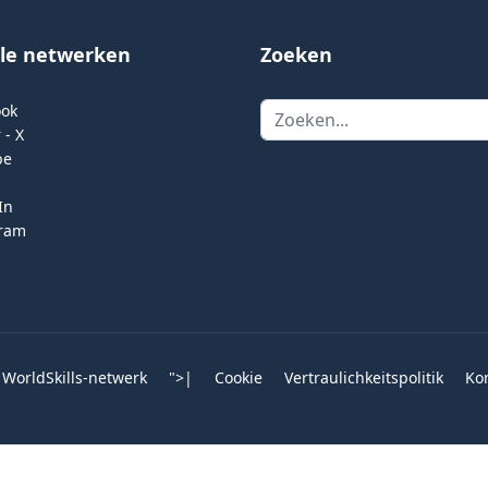
ale netwerken
Zoeken
Zoeken
ook
 - X
be
In
gram
 WorldSkills-netwerk
">
|
Cookie
Vertraulichkeitspolitik
Ko