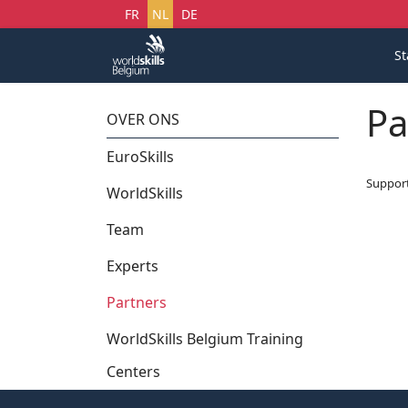
Selecteer uw taal
FR
NL
DE
St
Pa
OVER ONS
EuroSkills
Suppor
WorldSkills
Team
Experts
Partners
WorldSkills Belgium Training
Centers