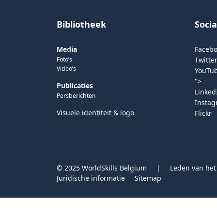
Bibliotheek
Soci
Media
Faceb
Foto’s
Twitter
Video’s
YouTu
">
Publicaties
Linked
Persberichten
Insta
Visuele identiteit & logo
Flickr
© 2025 WorldSkills Belgium
|
Leden van het
Juridische informatie
Sitemap