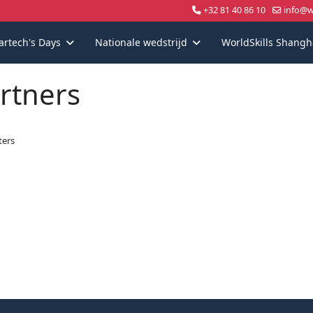
+32 81 40 86 10
info@wo
artech's Days
Nationale wedstrijd
WorldSkills Shangh
rtners
ters