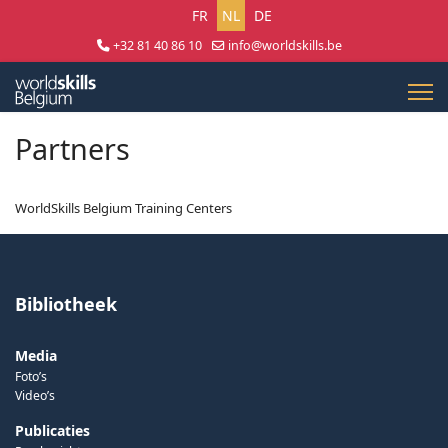
Selecteer uw taal
FR
NL
DE
+32 81 40 86 10
info@worldskills.be
Lun - Jeu 8:30 - 17:00 | Ven 8:30 - 15:00
Partners
WorldSkills Belgium Training Centers
Bibliotheek
Media
Foto’s
Video’s
Publicaties