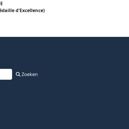
NE
édaille d'Excellence)
Zoeken