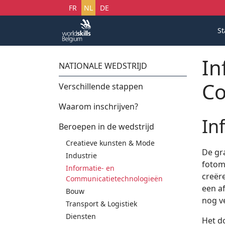
Selecteer uw taal
FR
NL
DE
St
In
NATIONALE WEDSTRIJD
Co
Verschillende stappen
Waarom inschrijven?
In
Beroepen in de wedstrijd
Creatieve kunsten & Mode
De gra
Industrie
fotom
Informatie- en
creër
Communicatietechnologieën
een af
Bouw
nog v
Transport & Logistiek
Diensten
Het d