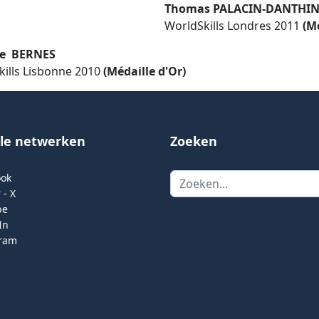
Thomas PALACIN-DANTHI
WorldSkills Londres 2011
(M
ie BERNES
kills Lisbonne 2010
(Médaille d'Or)
ale netwerken
Zoeken
Zoeken
ook
 - X
be
In
gram