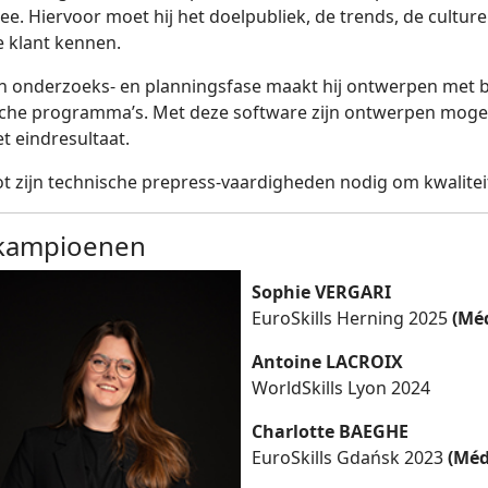
ee. Hiervoor moet hij het doelpubliek, de trends, de cultur
e klant kennen.
n onderzoeks- en planningsfase maakt hij ontwerpen met b
sche programma’s. Met deze software zijn ontwerpen mogel
et eindresultaat.
lot zijn technische prepress-vaardigheden nodig om kwalite
kampioenen
Sophie VERGARI
EuroSkills Herning 2025
(Méd
Antoine LACROIX
WorldSkills Lyon 2024
Charlotte BAEGHE
EuroSkills Gdańsk 2023
(Méda