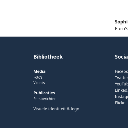
Soph
EuroS
Bibliotheek
Soci
Media
Faceb
Foto’s
Twitter
Video’s
YouTu
Linked
Publicaties
Insta
Persberichten
Flickr
Visuele identiteit & logo