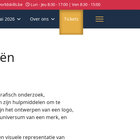
rldskills.be
Lun - Jeu 8:30 - 17:00 | Ven 8:30 - 15:00
ai 2026
Over ons
Tickets
eën
ografisch onderzoek,
n zijn hulpmiddelen om te
ijn het ontwerpen van een logo,
le universum van een merk, en
n visuele representatie van