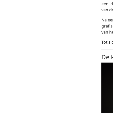
een id
van d
Na ee
grafi
van h
Tot s
De 