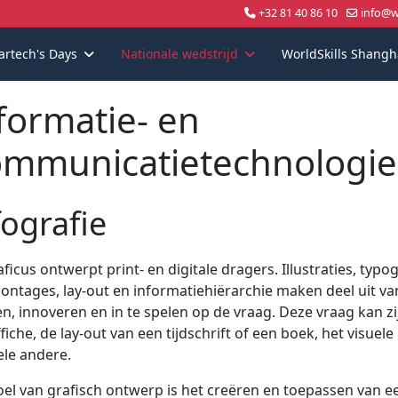
+32 81 40 86 10
info@wo
artech's Days
Nationale wedstrijd
WorldSkills Shangh
formatie- en
mmunicatietechnologi
fografie
ficus ontwerpt print- en digitale dragers. Illustraties, typ
ontages, lay-out en informatiehiërarchie maken deel uit va
en, innoveren en in te spelen op de vraag. Deze vraag kan z
fiche, de lay-out van een tijdschrift of een boek, het visue
ele andere.
oel van grafisch ontwerp is het creëren en toepassen van ee