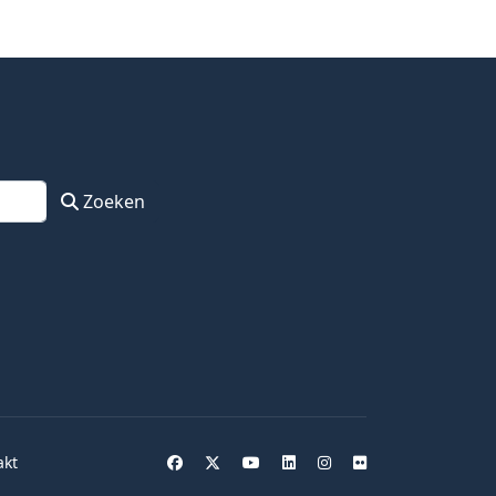
Zoeken
akt