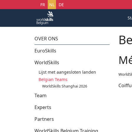
Selecteer uw taal
FR
NL
DE
St
Be
OVER ONS
EuroSkills
Mé
WorldSkills
Lijst met aangesloten landen
WorldSk
Belgian Teams
Coiffu
WorldSkills Shanghai 2026
Team
Experts
Partners
WorldSkills Belgium Training