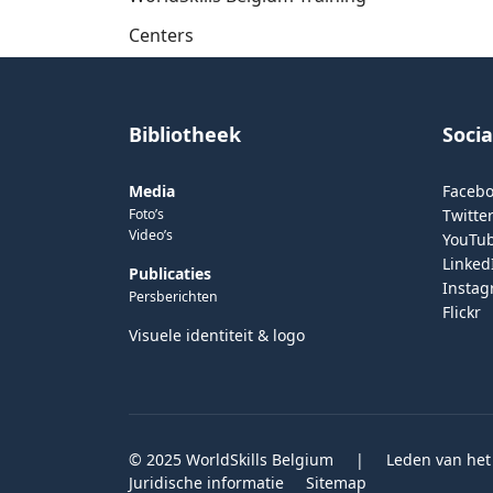
Centers
Bibliotheek
Soci
Media
Faceb
Foto’s
Twitter
Video’s
YouTu
Linked
Publicaties
Insta
Persberichten
Flickr
Visuele identiteit & logo
© 2025 WorldSkills Belgium
|
Leden van het
Juridische informatie
Sitemap