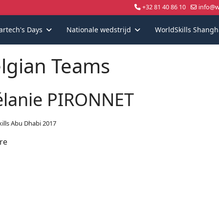
+32 81 40 86 10
info@wo
artech's Days
Nationale wedstrijd
WorldSkills Shangh
lgian Teams
lanie PIRONNET
ills Abu Dhabi 2017
re