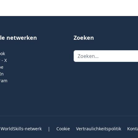
ale netwerken
Zoeken
Zoeken
ook
 - X
be
In
gram
 WorldSkills-netwerk
|
Cookie
Vertraulichkeitspolitik
Kont