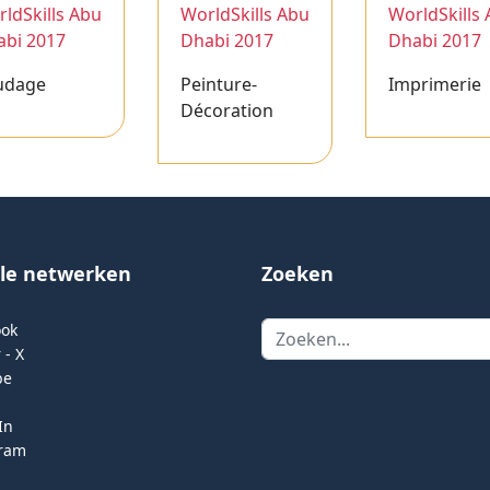
ldSkills Abu
WorldSkills Abu
WorldSkills
abi 2017
Dhabi 2017
Dhabi 2017
udage
Peinture-
Imprimerie
Décoration
ale netwerken
Zoeken
Zoeken
ook
 - X
be
In
gram