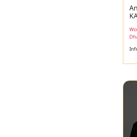
A
K
Wor
Dh
Inf