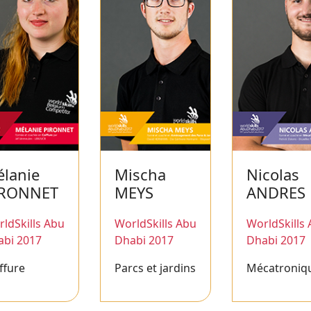
lanie
Mischa
Nicolas
IRONNET
MEYS
ANDRES
ldSkills Abu
WorldSkills Abu
WorldSkills
abi 2017
Dhabi 2017
Dhabi 2017
ffure
Parcs et jardins
Mécatroniq