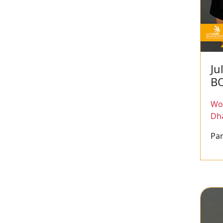
Ju
B
Wor
Dh
Par