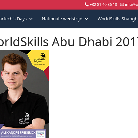
+32 81 40 86 10
info@wo
artech's Days
Nationale wedstrijd
WorldSkills Shangh
rldSkills Abu Dhabi 201