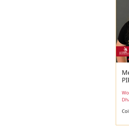
Mé
P
Wor
Dh
Coi