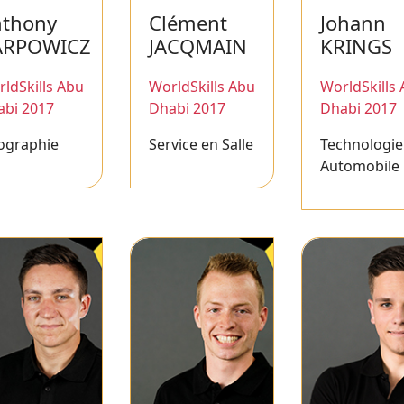
nthony
Clément
Johann
ARPOWICZ
JACQMAIN
KRINGS
ldSkills Abu
WorldSkills Abu
WorldSkills
abi 2017
Dhabi 2017
Dhabi 2017
ographie
Service en Salle
Technologie
Automobile