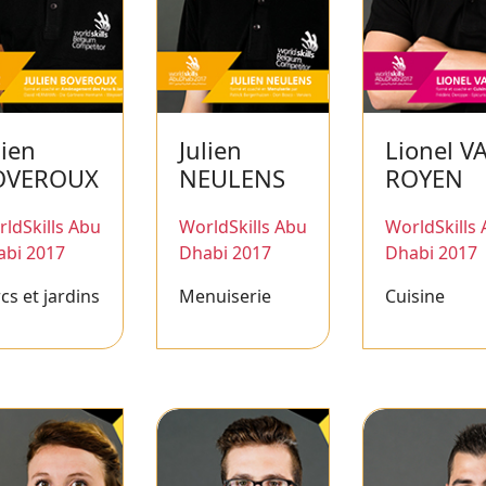
lien
Julien
Lionel V
OVEROUX
NEULENS
ROYEN
ldSkills Abu
WorldSkills Abu
WorldSkills
abi 2017
Dhabi 2017
Dhabi 2017
cs et jardins
Menuiserie
Cuisine