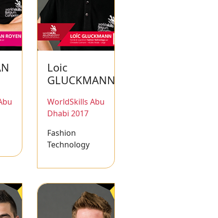
AN
Loic
GLUCKMANN
 Abu
WorldSkills Abu
Dhabi 2017
Fashion
Technology