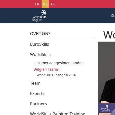
Selecteer uw taal
FR
NL
DE
St
Wo
OVER ONS
EuroSkills
WorldSkills
Lijst met aangesloten landen
Belgian Teams
WorldSkills Shanghai 2026
Team
Experts
Partners
WorldSkills Belgium Training