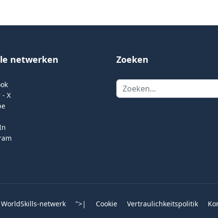
ale netwerken
Zoeken
Zoeken
ook
 - X
be
In
gram
 WorldSkills-netwerk
">
|
Cookie
Vertraulichkeitspolitik
Ko