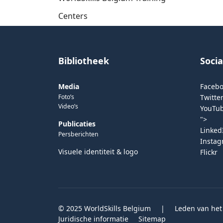
Centers
Bibliotheek
Soci
Media
Faceb
Foto’s
Twitter
Video’s
YouTu
">
Publicaties
Linked
Persberichten
Insta
Visuele identiteit & logo
Flickr
© 2025 WorldSkills Belgium
|
Leden van het
Juridische informatie
Sitemap