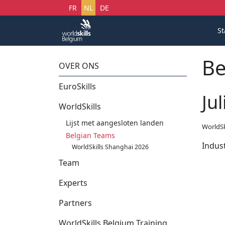
Selecteer uw taal
FR
NL
DE
St
Be
OVER ONS
EuroSkills
Ju
WorldSkills
Lijst met aangesloten landen
WorldSk
Belgian Teams
Indust
WorldSkills Shanghai 2026
Team
Experts
Partners
WorldSkills Belgium Training