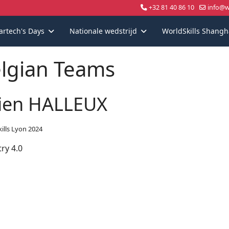
+32 81 40 86 10
info@wo
artech's Days
Nationale wedstrijd
WorldSkills Shangh
lgian Teams
lien HALLEUX
ills Lyon 2024
ry 4.0