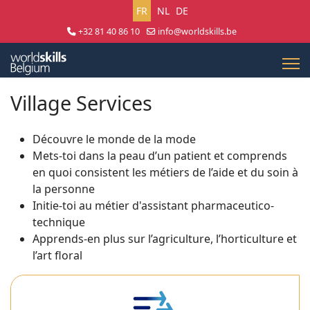
Sélectionnez votre langue
FR
NL
DE
+32 81 40 86 10
info@worldskills.be
Lun - Jeu 8:30 - 17:00 | Ven 8:30 - 15:00
Village Services
Découvre le monde de la mode
Mets-toi dans la peau d’un patient et comprends
en quoi consistent les métiers de l’aide et du soin à
la personne
Initie-toi au métier d'assistant pharmaceutico-
technique
Apprends-en plus sur l’agriculture, l’horticulture et
l’art floral