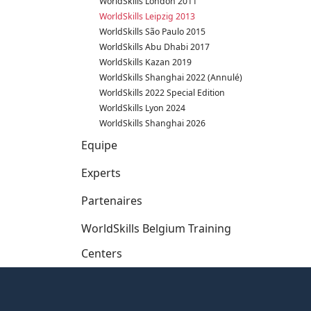
WorldSkills London 2011
WorldSkills Leipzig 2013
WorldSkills São Paulo 2015
WorldSkills Abu Dhabi 2017
WorldSkills Kazan 2019
WorldSkills Shanghai 2022 (Annulé)
WorldSkills 2022 Special Edition
WorldSkills Lyon 2024
WorldSkills Shanghai 2026
Equipe
Experts
Partenaires
WorldSkills Belgium Training
Centers