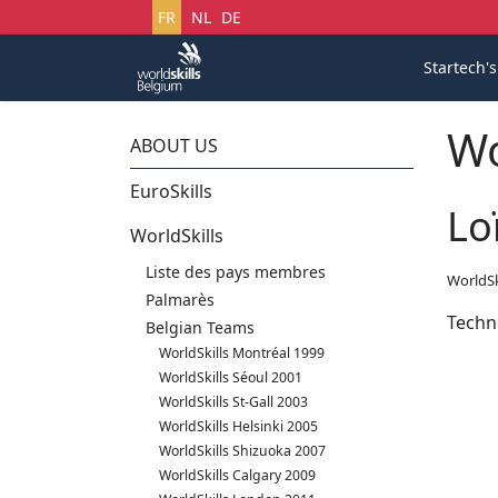
Sélectionnez votre langue
FR
NL
DE
Startech'
Wo
ABOUT US
EuroSkills
Lo
WorldSkills
Liste des pays membres
WorldSk
Palmarès
Techn
Belgian Teams
WorldSkills Montréal 1999
WorldSkills Séoul 2001
WorldSkills St-Gall 2003
WorldSkills Helsinki 2005
WorldSkills Shizuoka 2007
WorldSkills Calgary 2009