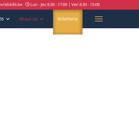
rldskills.be
Lun - Jeu 8:30 - 17:00 | Ven 8:30 - 15:00
">
26
About us
Billetterie