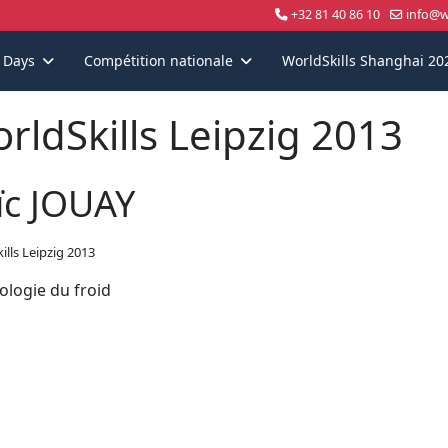
+32 81 40 86 10
info@wo
s Days
Compétition nationale
WorldSkills Shanghai 20
rldSkills Leipzig 2013
ïc JOUAY
ills Leipzig 2013
ologie du froid