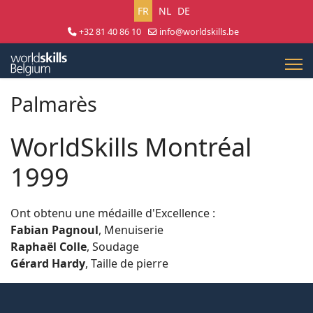
Sélectionnez votre langue
FR
NL
DE
+32 81 40 86 10
info@worldskills.be
Lun - Jeu 8:30 - 17:00 | Ven 8:30 - 15:00
Palmarès
WorldSkills Montréal
1999
Ont obtenu une médaille d'Excellence :
Fabian Pagnoul
, Menuiserie
Raphaël Colle
, Soudage
Gérard Hardy
, Taille de pierre