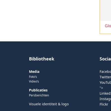
Glo
Bibliotheek
Soci
Media
Faceb
Foto’s
Twitter
Video’s
YouTu
">
Publicaties
Linked
Persberichten
Insta
Visuele identiteit & logo
Flickr