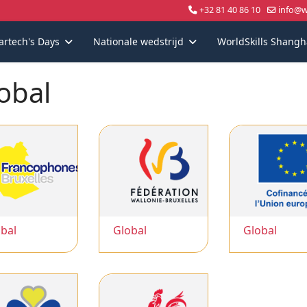
+32 81 40 86 10
info@wo
artech's Days
Nationale wedstrijd
WorldSkills Shangh
obal
bal
Global
Global