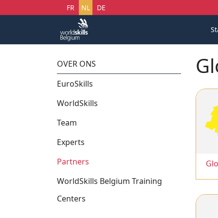
Selecteer uw taal
FR
NL
DE
St
Gl
OVER ONS
EuroSkills
WorldSkills
Team
Experts
Partners
Glo
WorldSkills Belgium Training
Centers