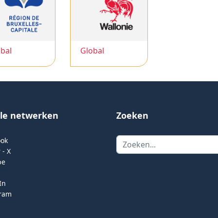
bal
Global
ale netwerken
Zoeken
Zoeken
ook
 - X
be
In
gram