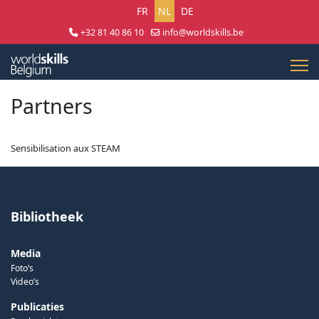
Selecteer uw taal
FR
NL
DE
+32 81 40 86 10
info@worldskills.be
Lun - Jeu 8:30 - 17:00 | Ven 8:30 - 15:00
Partners
Sensibilisation aux STEAM
Bibliotheek
Media
Foto’s
Video’s
Publicaties