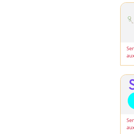
Sen
au
Sen
au