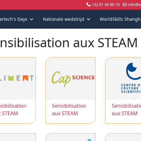
+32 81 40 86 10
info@wo
artech's Days
Nationale wedstrijd
WorldSkills Shangh
nsibilisation aux STEAM
sibilisation
Sensibilisation
Sensibilisat
x STEAM
aux STEAM
aux STEAM