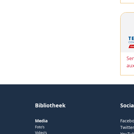
Sen
au
Bibliotheek
Soci
Media
Faceb
Foto’s
Twitter
Video’s
YouTu