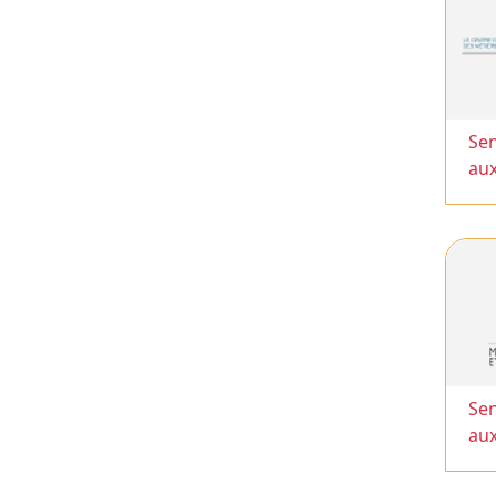
Sen
au
Sen
au