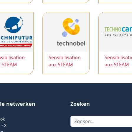
sibilisation
Sensibilisation
Sensibilisat
x STEAM
aux STEAM
aux STEAM
ale netwerken
Zoeken
Zoeken
ook
 - X
be