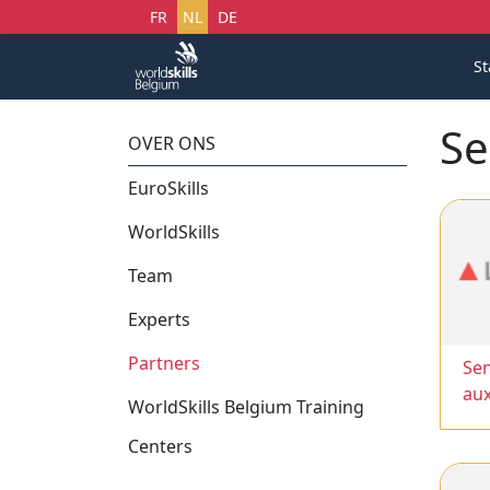
Selecteer uw taal
FR
NL
DE
St
Se
OVER ONS
EuroSkills
WorldSkills
Team
Experts
Partners
Sen
au
WorldSkills Belgium Training
Centers