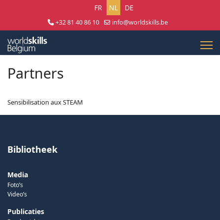
Selecteer uw taal
FR
NL
DE
+32 81 40 86 10
info@worldskills.be
Lun - Jeu 8:30 - 17:00 | Ven 8:30 - 15:00
Partners
Sensibilisation aux STEAM
Bibliotheek
Media
Foto’s
Video’s
Publicaties