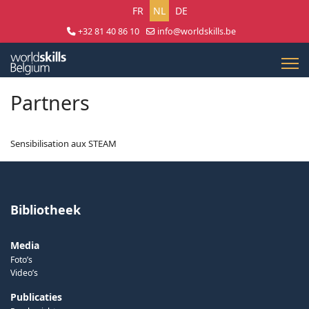
Selecteer uw taal
FR
NL
DE
+32 81 40 86 10
info@worldskills.be
Lun - Jeu 8:30 - 17:00 | Ven 8:30 - 15:00
Partners
Sensibilisation aux STEAM
Bibliotheek
Media
Foto’s
Video’s
Publicaties