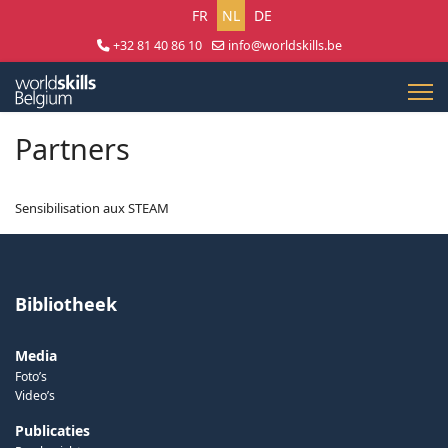
Selecteer uw taal
FR
NL
DE
+32 81 40 86 10
info@worldskills.be
Lun - Jeu 8:30 - 17:00 | Ven 8:30 - 15:00
Partners
Sensibilisation aux STEAM
Bibliotheek
Media
Foto’s
Video’s
Publicaties