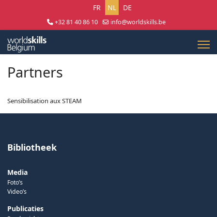
Selecteer uw taal
FR
NL
DE
+32 81 40 86 10
info@worldskills.be
Lun - Jeu 8:30 - 17:00 | Ven 8:30 - 15:00
Partners
Sensibilisation aux STEAM
Bibliotheek
Media
Foto’s
Video’s
Publicaties