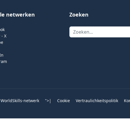
ale netwerken
Zoeken
Zoeken
ook
 - X
be
In
gram
 WorldSkills-netwerk
">
|
Cookie
Vertraulichkeitspolitik
Ko