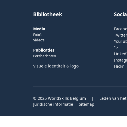
Bibliotheek
Soci
Media
Faceb
Foto’s
Twitter
Video’s
YouTu
">
Publicaties
Linked
Persberichten
Insta
Visuele identiteit & logo
Flickr
© 2025 WorldSkills Belgium
|
Leden van het
Juridische informatie
Sitemap