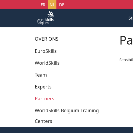
Selecteer uw taal
FR
NL
DE
St
Pa
OVER ONS
EuroSkills
Sensibi
WorldSkills
Team
Experts
Partners
WorldSkills Belgium Training
Centers