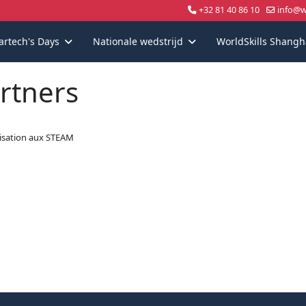
+32 81 40 86 10
info@wo
artech's Days
Nationale wedstrijd
WorldSkills Shangh
rtners
lisation aux STEAM