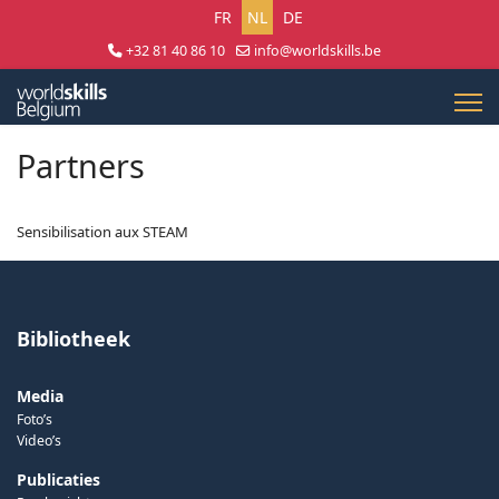
Selecteer uw taal
FR
NL
DE
+32 81 40 86 10
info@worldskills.be
Lun - Jeu 8:30 - 17:00 | Ven 8:30 - 15:00
Partners
Sensibilisation aux STEAM
Bibliotheek
Media
Foto’s
Video’s
Publicaties