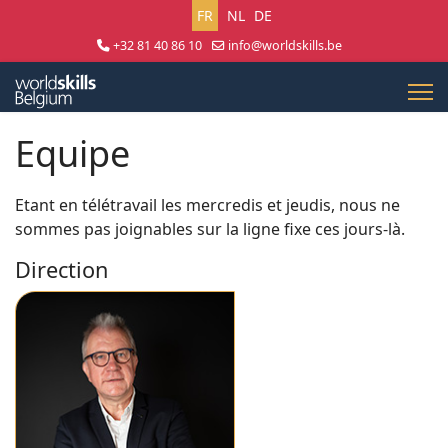
Sélectionnez votre langue
FR
NL
DE
+32 81 40 86 10
info@worldskills.be
Lun - Jeu 8:30 - 17:00 | Ven 8:30 - 15:00
Equipe
Etant en télétravail les mercredis et jeudis, nous ne
sommes pas joignables sur la ligne fixe ces jours-là.
Direction