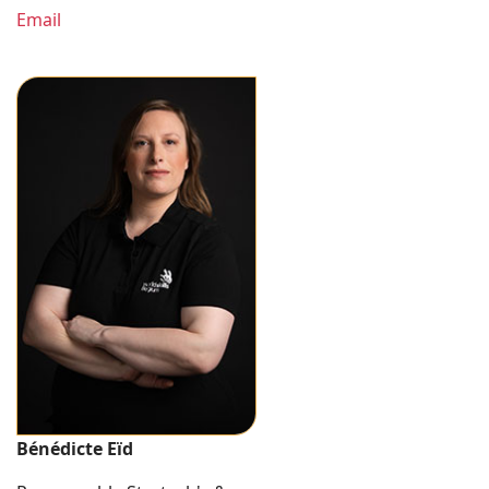
Email
Bénédicte Eïd