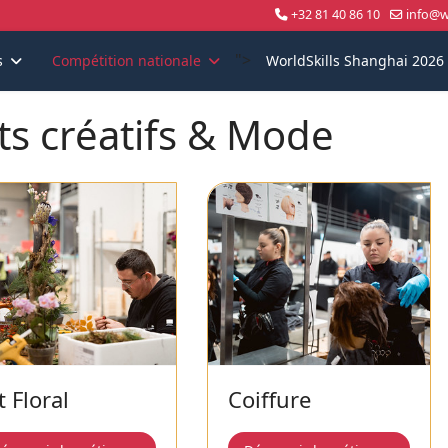
+32 81 40 86 10
info@wo
">
s
Compétition nationale
WorldSkills Shanghai 2026
ts créatifs & Mode
t Floral
Coiffure