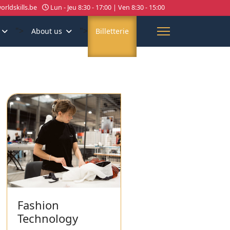
rldskills.be
Lun - Jeu 8:30 - 17:00 | Ven 8:30 - 15:00
">
">
About us
Billetterie
Fashion
Technology