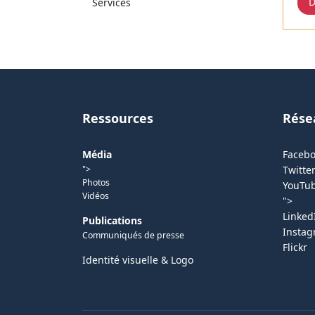
D
Services
Ressources
Rése
Média
Faceb
">
Twitter
Photos
YouTu
Vidéos
">
Linked
Publications
Insta
Communiqués de presse
Flickr
Identité visuelle & Logo