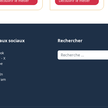
écouvrir le métier
Découvrir le métier
aux sociaux
Rechercher
Rechercher
ook
 - X
be
In
gram