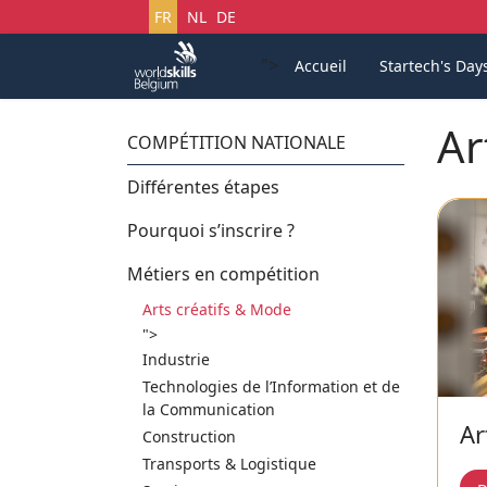
Sélectionnez votre langue
FR
NL
DE
">
Accueil
Startech's Day
Ar
COMPÉTITION NATIONALE
Différentes étapes
Pourquoi s’inscrire ?
Métiers en compétition
Arts créatifs & Mode
">
Industrie
Technologies de l’Information et de
la Communication
Ar
Construction
Transports & Logistique