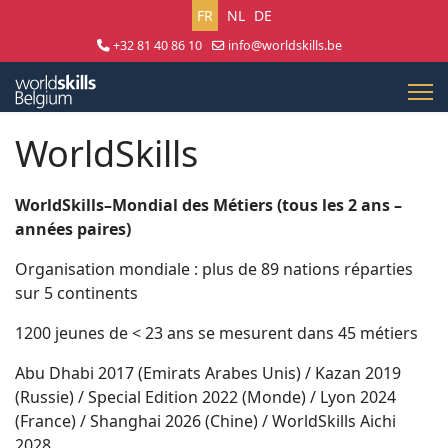
Sélectionnez votre langue
FR
NL
DE
+32 81 40 86 10
info@worldskills.be
Lun - Jeu 8:30 - 17:00 | Ven 8:30 - 15:00
WorldSkills
WorldSkills–Mondial des Métiers (tous les 2 ans –
années paires)
Organisation mondiale : plus de 89 nations réparties
sur 5 continents
1200 jeunes de < 23 ans se mesurent dans 45 métiers
Abu Dhabi 2017 (Emirats Arabes Unis) / Kazan 2019
(Russie) / Special Edition 2022 (Monde) / Lyon 2024
(France) / Shanghai 2026 (Chine) / WorldSkills Aichi
2028