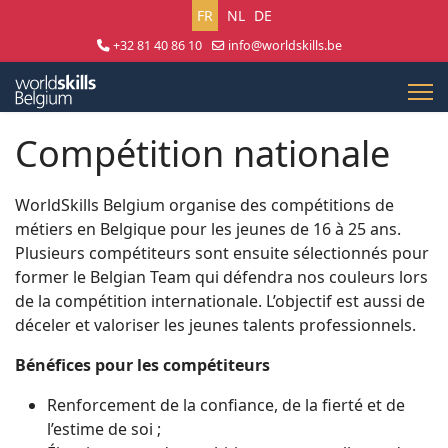
Sélectionnez votre langue
FR
NL
DE
+32 81 40 86 10
info@worldskills.be
Lun - Jeu 8:30 - 17:00 | Ven 8:30 - 15:00
Compétition nationale
WorldSkills Belgium organise des compétitions de
métiers en Belgique pour les jeunes de 16 à 25 ans.
Plusieurs compétiteurs sont ensuite sélectionnés pour
former le Belgian Team qui défendra nos couleurs lors
de la compétition internationale. L’objectif est aussi de
déceler et valoriser les jeunes talents professionnels.
Bénéfices pour les compétiteurs
Renforcement de la confiance, de la fierté et de
l’estime de soi ;