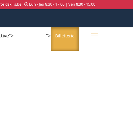
rldskills.be
Lun - Jeu 8:30 - 17:00 | Ven 8:30 - 15:00
ctive">
">
About us
Billetterie