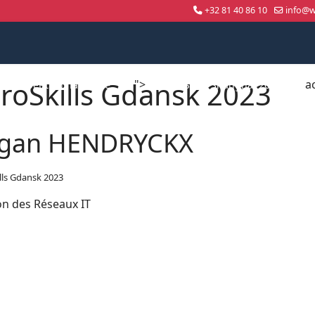
+32 81 40 86 10
info@wo
roSkills Gdansk 2023
">
a
Compétition nationale
WorldSkills Shanghai 2026
gan HENDRYCKX
lls Gdansk 2023
on des Réseaux IT