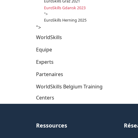
EuroSkills Graz 2021
EuroSkills Gdansk 2023
">
EuroSkills Herning 2025
">
WorldSkills
Equipe
Experts
Partenaires
WorldSkills Belgium Training
Centers
Ressources
Rése