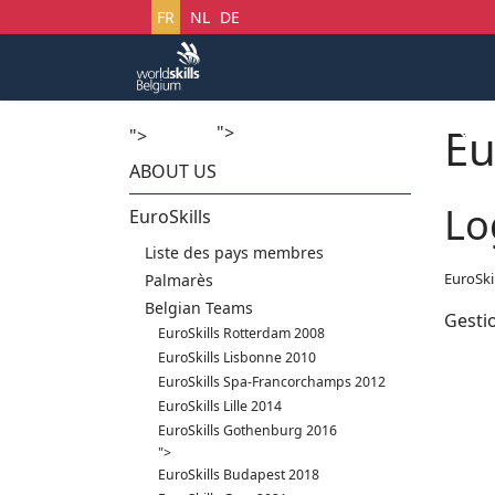
Sélectionnez votre langue
FR
NL
DE
Eu
">
Accueil
Startech's Days
">
ABOUT US
Lo
EuroSkills
Liste des pays membres
EuroSki
Palmarès
Belgian Teams
Gesti
EuroSkills Rotterdam 2008
EuroSkills Lisbonne 2010
EuroSkills Spa-Francorchamps 2012
EuroSkills Lille 2014
EuroSkills Gothenburg 2016
">
EuroSkills Budapest 2018