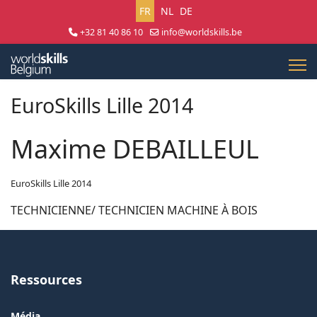
Sélectionnez votre langue
FR
NL
DE
+32 81 40 86 10
info@worldskills.be
Lun - Jeu 8:30 - 17:00 | Ven 8:30 - 15:00
EuroSkills Lille 2014
Maxime DEBAILLEUL
EuroSkills Lille 2014
TECHNICIENNE/ TECHNICIEN MACHINE À BOIS
Ressources
Média