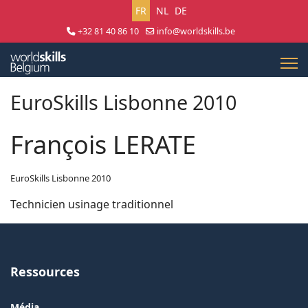
Sélectionnez votre langue
FR
NL
DE
+32 81 40 86 10
info@worldskills.be
Lun - Jeu 8:30 - 17:00 | Ven 8:30 - 15:00
EuroSkills Lisbonne 2010
François LERATE
EuroSkills Lisbonne 2010
Technicien usinage traditionnel
Ressources
Média