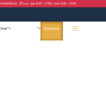
rldskills.be
Lun - Jeu 8:30 - 17:00 | Ven 8:30 - 15:00
ctive">
">
About us
Billetterie