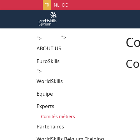
Sélectionnez votre langue
FR
NL
DE
Co
">
Accueil
Startech's Days
">
ABOUT US
Co
EuroSkills
">
WorldSkills
Equipe
Experts
Comités métiers
Partenaires
WorldSkills Belgium Training