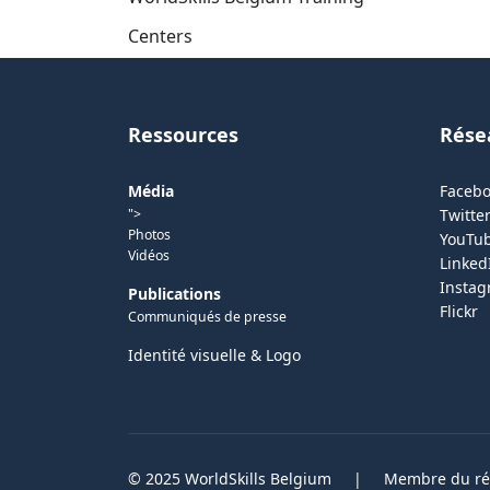
Centers
Ressources
Rése
Média
Faceb
">
Twitter
Photos
YouTu
Vidéos
Linked
Insta
Publications
Flickr
Communiqués de presse
Identité visuelle & Logo
© 2025 WorldSkills Belgium
|
Membre du rés