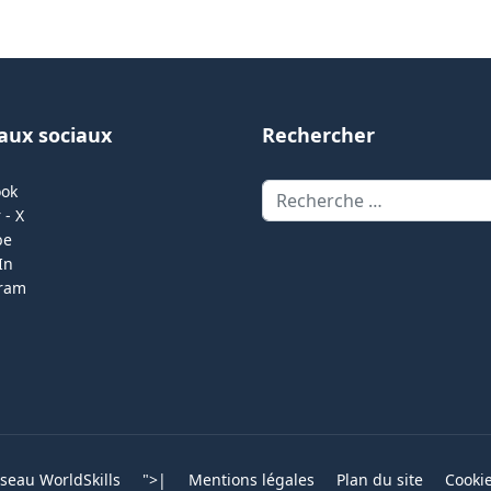
aux sociaux
Rechercher
Rechercher
ook
 - X
be
In
gram
eau WorldSkills
">
|
Mentions légales
Plan du site
Cooki