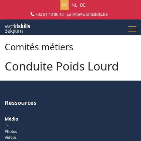
Sélectionnez votre langue
FR
NL
DE
+32 81 40 86 10
info@worldskills.be
Lun - Jeu 8:30 - 17:00 | Ven 8:30 - 15:00
Comités métiers
Conduite Poids Lourd
Ressources
Média
">
Photos
Vidéos