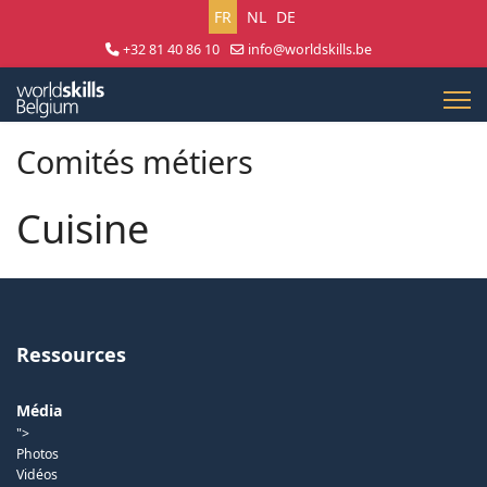
Sélectionnez votre langue
FR
NL
DE
+32 81 40 86 10
info@worldskills.be
Lun - Jeu 8:30 - 17:00 | Ven 8:30 - 15:00
Comités métiers
Cuisine
Ressources
Média
">
Photos
Vidéos