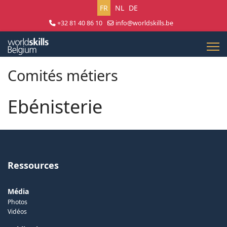
Sélectionnez votre langue
FR
NL
DE
+32 81 40 86 10
info@worldskills.be
Lun - Jeu 8:30 - 17:00 | Ven 8:30 - 15:00
Comités métiers
Ebénisterie
Ressources
Média
Photos
Vidéos