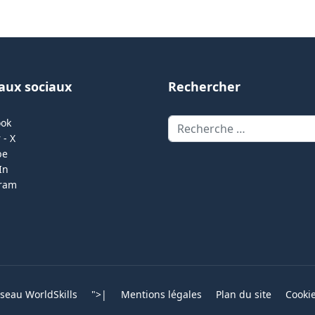
aux sociaux
Rechercher
Rechercher
ook
 - X
be
In
gram
eau WorldSkills
">
|
Mentions légales
Plan du site
Cooki