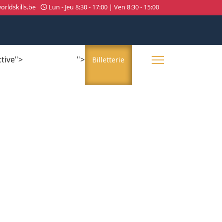
rldskills.be
Lun - Jeu 8:30 - 17:00 | Ven 8:30 - 15:00
ctive">
">
About us
Billetterie