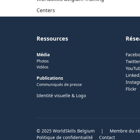
Centers
Ressources
Rése
Média
Faceb
Photos
Twitter
Vidéos
YouTu
Linked
Publications
Insta
Communiqués de presse
Flickr
Identité visuelle & Logo
© 2025 WorldSkills Belgium
|
Membre du rés
Politique de confidentialité
Contact