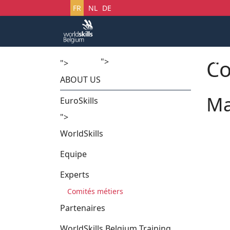
Sélectionnez votre langue
FR
NL
DE
Co
">
Accueil
Startech's Days
">
ABOUT US
Ma
EuroSkills
">
WorldSkills
Equipe
Experts
Comités métiers
Partenaires
WorldSkills Belgium Training