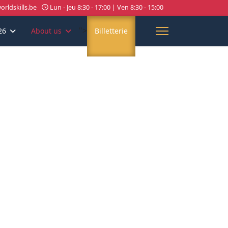
rldskills.be
Lun - Jeu 8:30 - 17:00 | Ven 8:30 - 15:00
">
26
About us
Billetterie