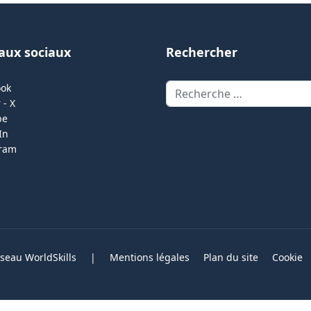
aux sociaux
Rechercher
Rechercher
ook
 - X
be
In
gram
eau WorldSkills
|
Mentions légales
Plan du site
Cookie