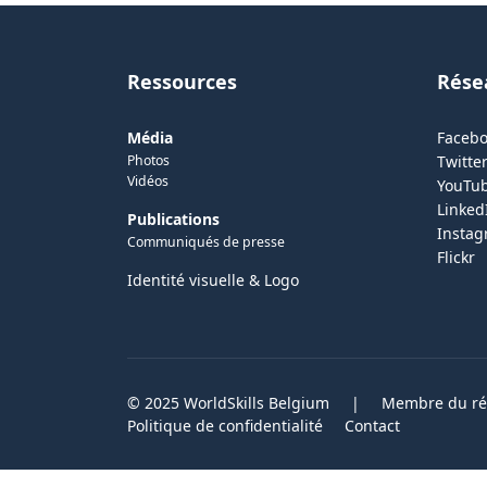
Ressources
Rése
Média
Faceb
Photos
Twitter
Vidéos
YouTu
Linked
Publications
Insta
Communiqués de presse
Flickr
Identité visuelle & Logo
© 2025 WorldSkills Belgium
|
Membre du rés
Politique de confidentialité
Contact