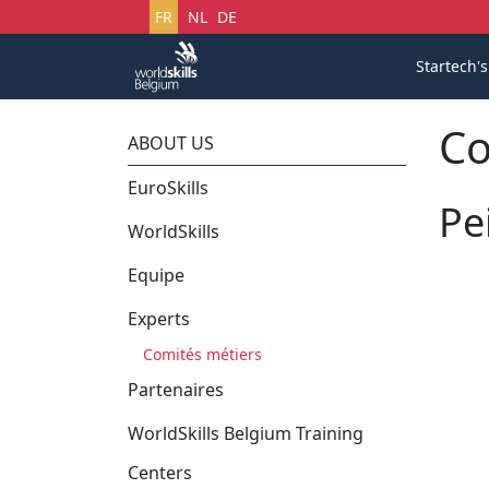
Sélectionnez votre langue
FR
NL
DE
Startech'
Co
ABOUT US
EuroSkills
Pe
WorldSkills
Equipe
Experts
Comités métiers
Partenaires
WorldSkills Belgium Training
Centers