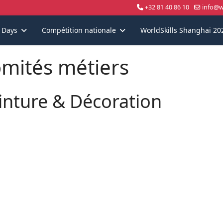
+32 81 40 86 10
info@wo
s Days
Compétition nationale
WorldSkills Shanghai 20
mités métiers
inture & Décoration