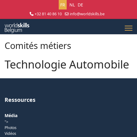
Sélectionnez votre langue
FR
NL
DE
+32 81 40 86 10
info@worldskills.be
Lun - Jeu 8:30 - 17:00 | Ven 8:30 - 15:00
Comités métiers
Technologie Automobile
Ressources
Média
">
Photos
Vidéos