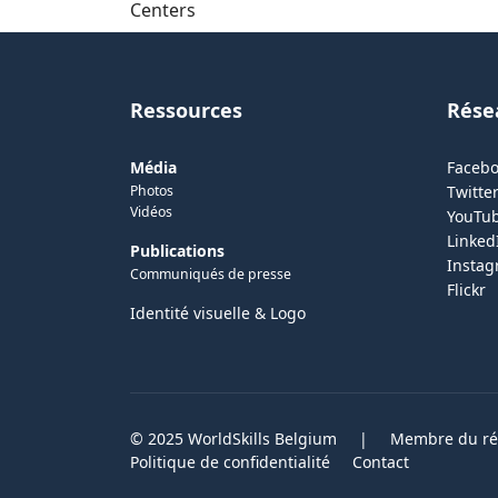
Centers
Ressources
Rése
Média
Faceb
Photos
Twitter
Vidéos
YouTu
Linked
Publications
Insta
Communiqués de presse
Flickr
Identité visuelle & Logo
© 2025 WorldSkills Belgium
|
Membre du rés
Politique de confidentialité
Contact