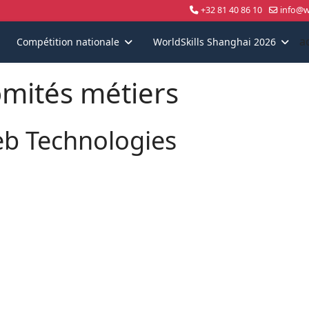
+32 81 40 86 10
info@wo
a
Compétition nationale
WorldSkills Shanghai 2026
mités métiers
b Technologies