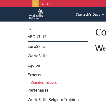
Sélectionnez votre langue
FR
NL
DE
Startech's Days
Co
">
ABOUT US
We
EuroSkills
WorldSkills
Equipe
Experts
Comités métiers
Partenaires
WorldSkills Belgium Training