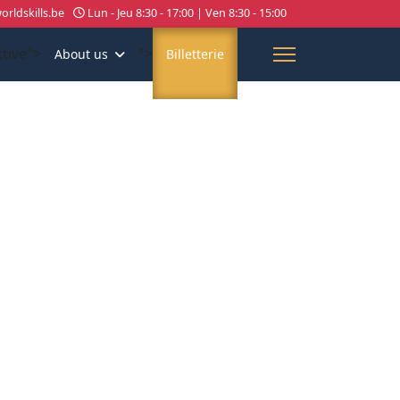
rldskills.be
Lun - Jeu 8:30 - 17:00 | Ven 8:30 - 15:00
ctive">
">
About us
Billetterie