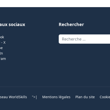
aux sociaux
Rechercher
Rechercher
ook
 - X
be
In
gram
eau WorldSkills
">
|
Mentions légales
Plan du site
Cooki