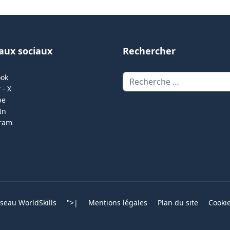
aux sociaux
Rechercher
Rechercher
ook
 - X
be
In
gram
eau WorldSkills
">
|
Mentions légales
Plan du site
Cooki