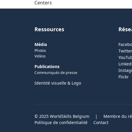
Centers
Ressources
Rése
Média
Faceb
Photos
Twitter
Vidéos
YouTu
Linked
Publications
Insta
Communiqués de presse
Flickr
Identité visuelle & Logo
© 2025 WorldSkills Belgium
|
Membre du rés
Politique de confidentialité
Contact