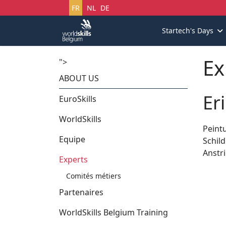
Sélectionnez votre langue
FR
NL
DE
Startech's Days
Ex
">
ABOUT US
Er
EuroSkills
WorldSkills
Peint
Equipe
Schil
Anstr
Experts
Comités métiers
Partenaires
WorldSkills Belgium Training