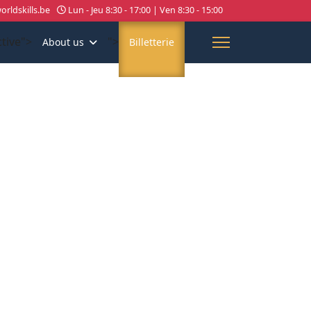
rldskills.be
Lun - Jeu 8:30 - 17:00 | Ven 8:30 - 15:00
ctive">
">
About us
Billetterie