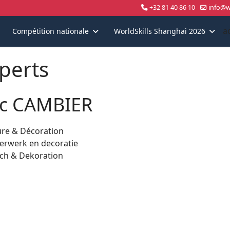
+32 81 40 86 10
info@wo
a
Compétition nationale
WorldSkills Shanghai 2026
perts
ic CAMBIER
ure & Décoration
derwerk en decoratie
ich & Dekoration