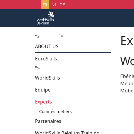
Sélectionnez votre langue
FR
NL
DE
Ex
">
Accueil
Startech's Days
">
ABOUT US
Wo
EuroSkills
">
Ebéni
WorldSkills
Meub
Equipe
Möbel
Experts
Comités métiers
Partenaires
WorldSkills Belgium Training