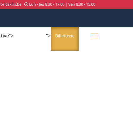
rldskills.be
Lun - Jeu 8:30 - 17:00 | Ven 8:30 - 15:00
ctive">
">
About us
Billetterie