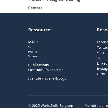
Centers
Ressources
Rése
Média
Faceb
">
Twitter
Photos
YouTu
Vidéos
">
Linked
Publications
Insta
Communiqués de presse
Flickr
Identité visuelle & Logo
© 2025 WorldSkills Belgium
|
Membre du rés