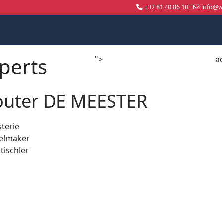
+32 81 40 86 10
info@wo
perts
">
a
Compétition nationale
WorldSkills Shanghai 2026
uter DE MEESTER
sterie
elmaker
tischler