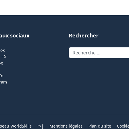
aux sociaux
Rechercher
Rechercher
ook
 - X
be
In
gram
eau WorldSkills
">
|
Mentions légales
Plan du site
Cooki