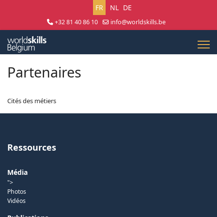
Sélectionnez votre langue
FR
NL
DE
+32 81 40 86 10
info@worldskills.be
Lun - Jeu 8:30 - 17:00 | Ven 8:30 - 15:00
Partenaires
Cités des métiers
Ressources
Média
">
Photos
Vidéos