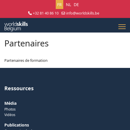
Sélectionnez votre langue
FR
NL
DE
+32 81 40 86 10
info@worldskills.be
Lun - Jeu 8:30 - 17:00 | Ven 8:30 - 15:00
Partenaires
Partenaires de formation
Ressources
Média
Photos
Vidéos
Publications