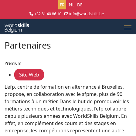
Sélectionnez votre langue
FR
NL
DE
+32 81 40 86 10
info@worldskills.be
Lun - Jeu 8:30 - 17:00 | Ven 8:30 - 15:00
Partenaires
Premium
Site Web
L’efp, centre de formation en alternance à Bruxelles,
propose, en collaboration avec le sfpme, plus de 90
formations à un métier. Dans le but de promouvoir les
métiers techniques et technologiques, l’efp collabore
depuis plusieurs années avec WorldSkills Belgium. En
effet, en complément des cours et des stages en
entreprise, les compétitions représentent une autre