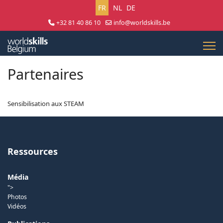
Sélectionnez votre langue
FR
NL
DE
+32 81 40 86 10
info@worldskills.be
Lun - Jeu 8:30 - 17:00 | Ven 8:30 - 15:00
Partenaires
Sensibilisation aux STEAM
Ressources
Média
">
Photos
Vidéos