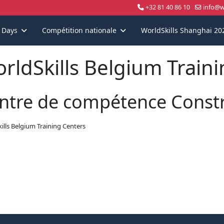
+32 81 40 86 10
info@wo
s Days
Compétition nationale
WorldSkills Shanghai 20
rldSkills Belgium Train
ntre de compétence Const
ills Belgium Training Centers