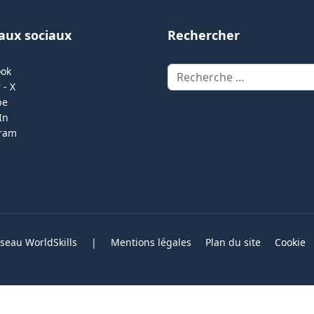
aux sociaux
Rechercher
Rechercher
ook
 - X
be
In
gram
eau WorldSkills
|
Mentions légales
Plan du site
Cookie