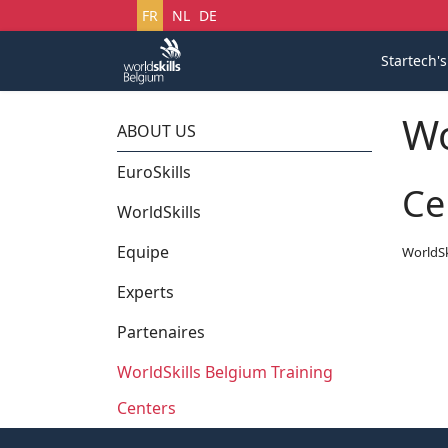
Sélectionnez votre langue
FR
NL
DE
Startech'
Wo
ABOUT US
EuroSkills
Ce
WorldSkills
Equipe
WorldSk
Experts
Partenaires
WorldSkills Belgium Training
Centers