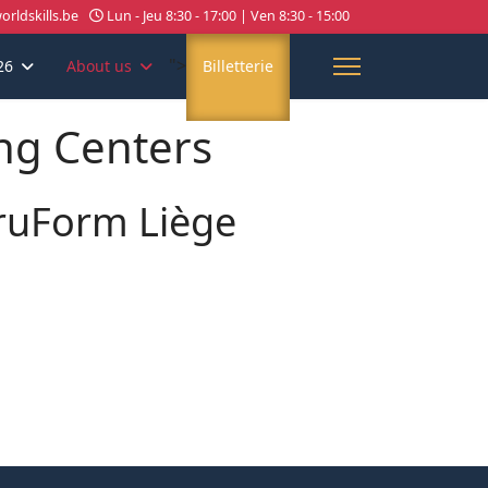
rldskills.be
Lun - Jeu 8:30 - 17:00 | Ven 8:30 - 15:00
">
26
About us
Billetterie
ing Centers
ruForm Liège